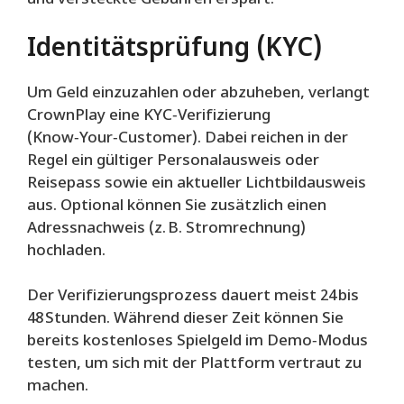
und versteckte Gebühren erspart.
Identitätsprüfung (KYC)
Um Geld einzuzahlen oder abzuheben, verlangt
CrownPlay eine KYC‑Verifizierung
(Know‑Your‑Customer). Dabei reichen in der
Regel ein gültiger Personalausweis oder
Reisepass sowie ein aktueller Lichtbildausweis
aus. Optional können Sie zusätzlich einen
Adressnachweis (z. B. Stromrechnung)
hochladen.
Der Verifizierungsprozess dauert meist 24 bis
48 Stunden. Während dieser Zeit können Sie
bereits kostenloses Spielgeld im Demo‑Modus
testen, um sich mit der Plattform vertraut zu
machen.