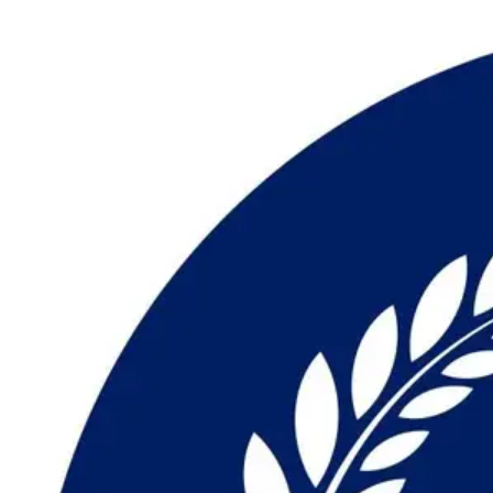
Skip
to
content