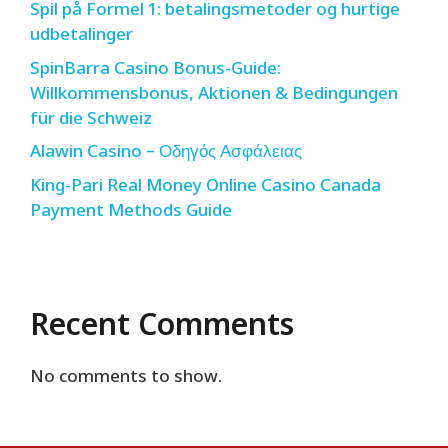
Spil på Formel 1: betalingsmetoder og hurtige
udbetalinger
SpinBarra Casino Bonus-Guide:
Willkommensbonus, Aktionen & Bedingungen
für die Schweiz
Alawin Casino – Οδηγός Ασφάλειας
King-Pari Real Money Online Casino Canada
Payment Methods Guide
Recent Comments
No comments to show.