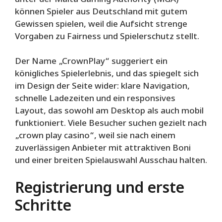
können Spieler aus Deutschland mit gutem
Gewissen spielen, weil die Aufsicht strenge
Vorgaben zu Fairness und Spielerschutz stellt.
Der Name „CrownPlay“ suggeriert ein
königliches Spielerlebnis, und das spiegelt sich
im Design der Seite wider: klare Navigation,
schnelle Ladezeiten und ein responsives
Layout, das sowohl am Desktop als auch mobil
funktioniert. Viele Besucher suchen gezielt nach
„crown play casino“, weil sie nach einem
zuverlässigen Anbieter mit attraktiven Boni
und einer breiten Spielauswahl Ausschau halten.
Registrierung und erste
Schritte