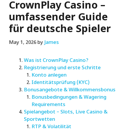
CrownPlay Casino –
umfassender Guide
für deutsche Spieler
May 1, 2026
by
James
Was ist CrownPlay Casino?
Registrierung und erste Schritte
Konto anlegen
Identitätsprüfung (KYC)
Bonusangebote & Willkommensbonus
Bonusbedingungen & Wagering
Requirements
Spielangebot – Slots, Live Casino &
Sportwetten
RTP & Volatilität