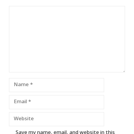
Comment
Name
Email
Website
Save my name, email, and website in this