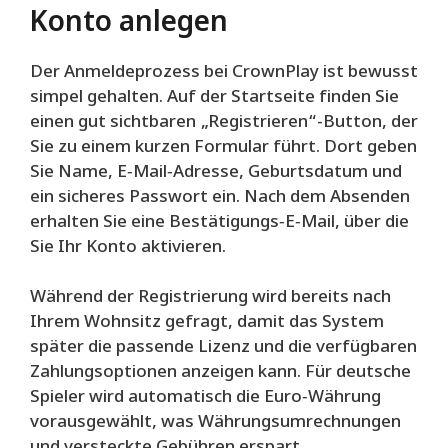
Konto anlegen
Der Anmeldeprozess bei CrownPlay ist bewusst
simpel gehalten. Auf der Startseite finden Sie
einen gut sichtbaren „Registrieren“-Button, der
Sie zu einem kurzen Formular führt. Dort geben
Sie Name, E‑Mail‑Adresse, Geburtsdatum und
ein sicheres Passwort ein. Nach dem Absenden
erhalten Sie eine Bestätigungs‑E‑Mail, über die
Sie Ihr Konto aktivieren.
Während der Registrierung wird bereits nach
Ihrem Wohnsitz gefragt, damit das System
später die passende Lizenz und die verfügbaren
Zahlungsoptionen anzeigen kann. Für deutsche
Spieler wird automatisch die Euro‑Währung
vorausgewählt, was Währungsumrechnungen